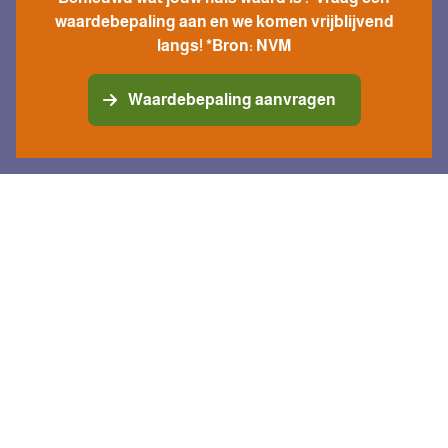
waardebepaling aan en we komen vrijblijvend
langs! *Bron: NVM
Waardebepaling aanvragen
Plaggemars Makelaars - Dé lokale
makelaar met jouw belang voorop
Dé lokale makelaar in Almelo e.o.
Jouw voordeel: wij kennen élke straat in ons