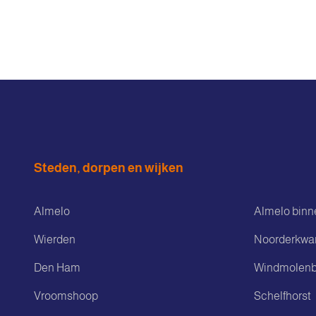
Steden, dorpen en wijken
Almelo
Almelo binn
Wierden
Noorderkwar
Den Ham
Windmolenb
Vroomshoop
Schelfhorst