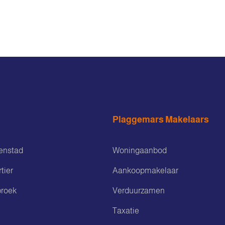
Plaggemars Makelaars
enstad
Woningaanbod
tier
Aankoopmakelaar
roek
Verduurzamen
Taxatie