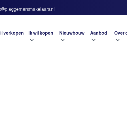
fo@plaggemarsmakelaars.nl
wil verkopen
Ik wil kopen
Nieuwbouw
Aanbod
Over 