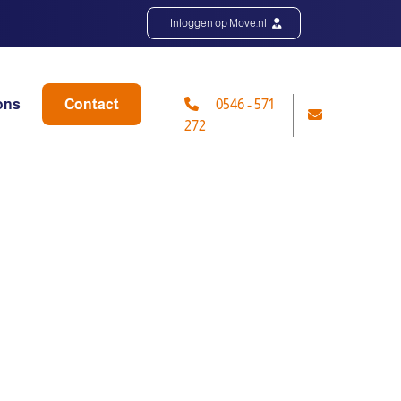
Inloggen op Move.nl
ons
Contact
0546 - 571
272