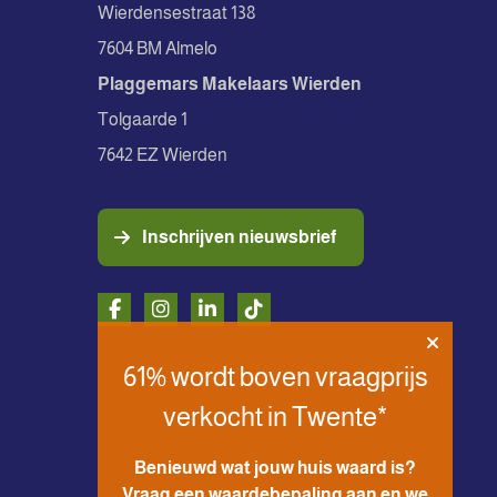
Wierdensestraat 138
7604 BM Almelo
Plaggemars Makelaars Wierden
Tolgaarde 1
7642 EZ Wierden
Inschrijven nieuwsbrief
61% wordt boven vraagprijs
verkocht in Twente*
Benieuwd wat jouw huis waard is?
Vraag een waardebepaling aan en we