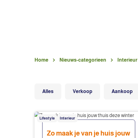
Home
Nieuws-categorieen
Interieur
Alles
Verkoop
Aankoop
Zo
Lifestyle
Interieur
maak
je
Zo maak je van je huis jouw
van