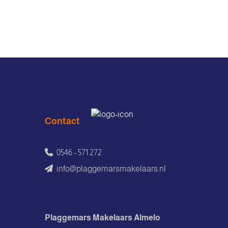
Contact
0546 - 571 272
info@plaggemarsmakelaars.nl
Plaggemars Makelaars Almelo