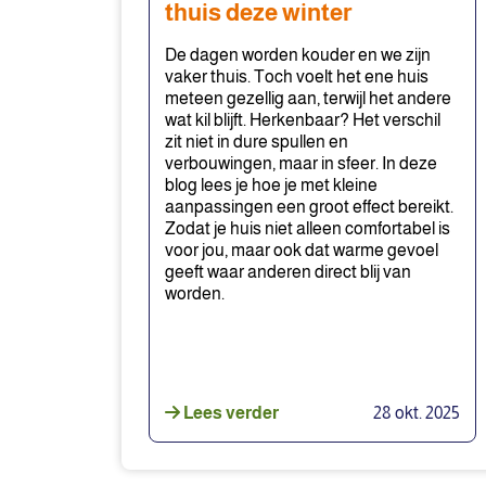
thuis deze winter
je
huis
De dagen worden kouder en we zijn
jouw
vaker thuis. Toch voelt het ene huis
meteen gezellig aan, terwijl het andere
thuis
wat kil blijft. Herkenbaar? Het verschil
deze
zit niet in dure spullen en
winter
verbouwingen, maar in sfeer. In deze
blog lees je hoe je met kleine
aanpassingen een groot effect bereikt.
Zodat je huis niet alleen comfortabel is
voor jou, maar ook dat warme gevoel
geeft waar anderen direct blij van
worden.
Lees verder
28 okt. 2025