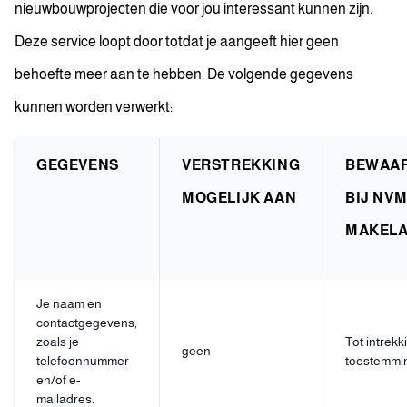
nieuwbouwprojecten die voor jou interessant kunnen zijn.
Deze service loopt door totdat je aangeeft hier geen
behoefte meer aan te hebben. De volgende gegevens
kunnen worden verwerkt:
GEGEVENS
VERSTREKKING
BEWAA
MOGELIJK AAN
BIJ NV
MAKEL
Je naam en
contactgegevens,
zoals je
Tot intrekk
geen
telefoonnummer
toestemmi
en/of e-
mailadres.