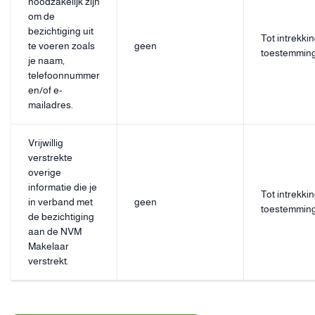
noodzakelijk zijn
om de
bezichtiging uit
Tot intrekki
te voeren zoals
geen
toestemmin
je naam,
telefoonnummer
en/of e-
mailadres.
Vrijwillig
verstrekte
overige
informatie die je
Tot intrekki
in verband met
geen
toestemmin
de bezichtiging
aan de NVM
Makelaar
verstrekt.