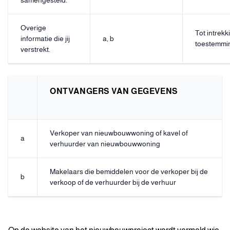
samengesteld.
Overige
Tot intrekk
informatie die jij
a, b
toestemmi
verstrekt.
ONTVANGERS VAN GEGEVENS
Verkoper van nieuwbouwwoning of kavel of
a
verhuurder van nieuwbouwwoning
Makelaars die bemiddelen voor de verkoper bij de
b
verkoop of de verhuurder bij de verhuur