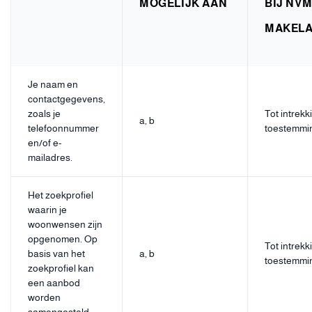
MOGELIJK AAN
BIJ NV
MAKEL
Je naam en
contactgegevens,
zoals je
Tot intrekk
a, b
telefoonnummer
toestemmi
en/of e-
mailadres.
Het zoekprofiel
waarin je
woonwensen zijn
opgenomen. Op
Tot intrekk
basis van het
a, b
toestemmi
zoekprofiel kan
een aanbod
worden