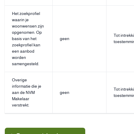
Het zoekprofiel
waarin je
woonwensen zijn
opgenomen. Op
Tot intrekk
basis van het
geen
toestemmi
zoekprofiel kan
een aanbod
worden
samengesteld.
Overige
informatie die je
Tot intrekk
aan de NVM
geen
toestemmi
Makelaar
verstrekt.