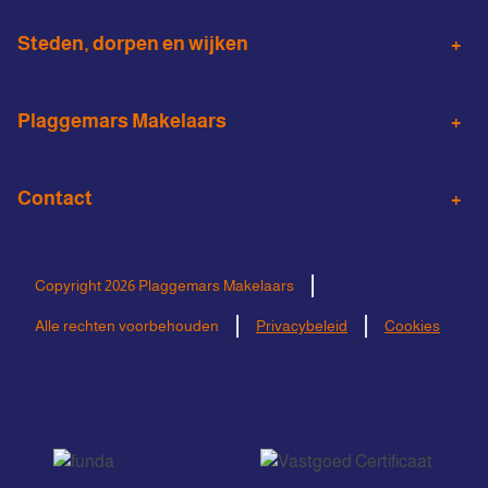
Steden, dorpen en wijken
Almelo
Wierden
Plaggemars Makelaars
Den Ham
Vroomshoop
Woningaanbod
Aankoopmakelaar
Vriezenveen
Contact
Verduurzamen
Taxatie
Almelo binnenstad
Noorderkwartier
0546 - 571 272
Huis verhuren
Bedrijfsmakelaardij
Windmolenbroek
Schelfhorst
info@plaggemarsmakelaars.nl
Copyright 2026 Plaggemars Makelaars
De Riet
Sluitersveld
Alle rechten voorbehouden
Privacybeleid
Cookies
Plaggemars Makelaars Almelo
Wierdensestraat 138
7604 BM Almelo