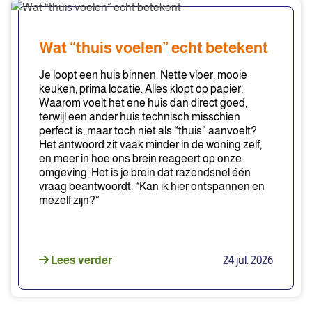
Wat
“thuis
voelen”
Wat “thuis voelen” echt betekent
echt
betekent
Je loopt een huis binnen. Nette vloer, mooie
keuken, prima locatie. Alles klopt op papier.
Waarom voelt het ene huis dan direct goed,
terwijl een ander huis technisch misschien
perfect is, maar toch niet als “thuis” aanvoelt?
Het antwoord zit vaak minder in de woning zelf,
en meer in hoe ons brein reageert op onze
omgeving. Het is je brein dat razendsnel één
vraag beantwoordt: “Kan ik hier ontspannen en
mezelf zijn?”
Lees verder
24 jul. 2026