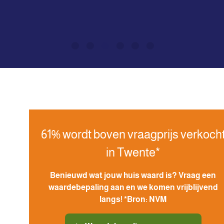
Plaggemars Makelaars Wierden
Tolgaarde 1
7642 EZ Wierden
Inschrijven nieuwsbrief
61% wordt boven vraagprijs verkoch
in Twente*
Benieuwd wat jouw huis waard is? Vraag een
waardebepaling aan en we komen vrijblijvend
langs! *Bron: NVM