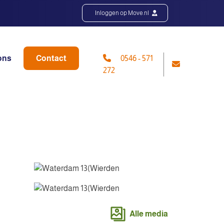
Inloggen op Move.nl
ons
Contact
0546 - 571
272
Alle media