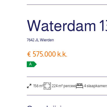
Waterdam 1
7642 JL Wierden
€ 575.000 k.k.
A
156 m²
224 m²
perceel
4
slaapkamer