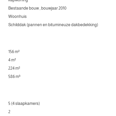
Bestaande bouw , bouwjaar 2010
Woonhuis
Schilddak (pannen en bitumineuze dakbedekking)
156 m²
4 m²
224 m²
586 m³
5 (4 slaapkamers)
2