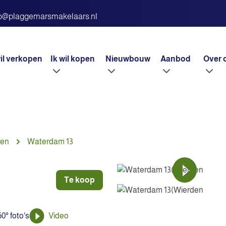
fo@plaggemarsmakelaars.nl
wil verkopen
Ik wil kopen
Nieuwbouw
Aanbod
Over 
den
Waterdam 13
Te koop
0° foto's
Video