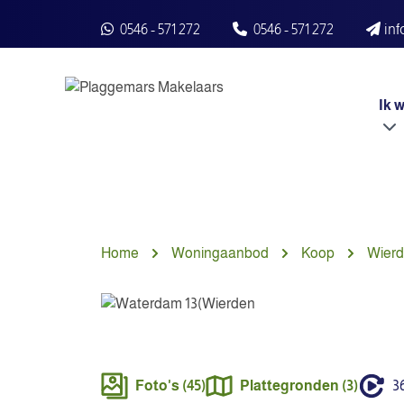
Spring naar inhoud
0546 - 571 272
0546 - 571 272
in
Ik 
Home
Woningaanbod
Koop
Wier
Foto's (45)
Plattegronden (3)
36