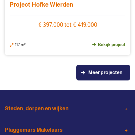
Project Hofke Wierden
€ 397.000 tot € 419.000
117 m²
Bekijk project
Meer projecten
Steden, dorpen en wijken
Almelo
Wierden
Plaggemars Makelaars
Den Ham
Vroomshoop