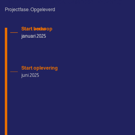
Planning Project Landal Sallandse Heuvelrug
Projectfase: Opgeleverd
Start bouw
Start verkoop
januari 2025
januari 2025
Start oplevering
juni 2025