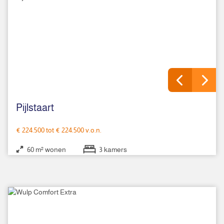
85 m²
4 slaapkamers
Pijlstaart
€ 224.500 tot € 224.500 v.o.n.
60 m² wonen
3 kamers