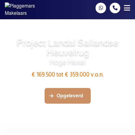
Spring naar inhoud
Project Landal Sallandse
Heuvelrug
Hoge Hexel
€ 169.500 tot € 359.000 v.o.n.
Opgeleverd