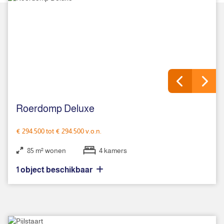
60 m²
3 slaapkamers
Roerdomp Deluxe
€ 294.500 tot € 294.500 v.o.n.
85 m² wonen
4 kamers
1 object beschikbaar
Roerdomp Deluxe Bouwnummer 379
Beschikbaar
€ 294.500 v.o.n.