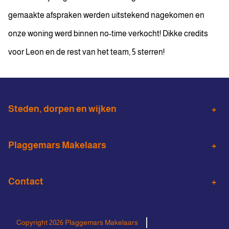
gemaakte afspraken werden uitstekend nagekomen en
onze woning werd binnen no-time verkocht! Dikke credits
voor Leon en de rest van het team, 5 sterren!
Steden, dorpen en wijken
Almelo
Wierden
Plaggemars Makelaars
Den Ham
Vroomshoop
Woningaanbod
Aankoopmakelaar
Vriezenveen
Contact
Verduurzamen
Taxatie
Almelo binnenstad
Noorderkwartier
0546 - 571 272
Huis verhuren
Bedrijfsmakelaardij
Windmolenbroek
Schelfhorst
info@plaggemarsmakelaars.nl
Copyright 2026 Plaggemars Makelaars