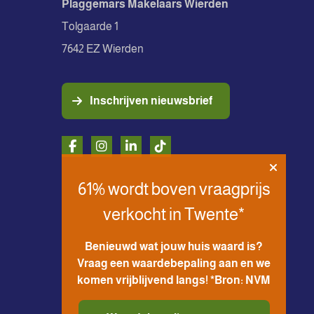
Plaggemars Makelaars Wierden
Tolgaarde 1
7642 EZ Wierden
Inschrijven nieuwsbrief
61% wordt boven vraagprijs
verkocht in Twente*
Benieuwd wat jouw huis waard is?
Vraag een waardebepaling aan en we
komen vrijblijvend langs! *Bron: NVM