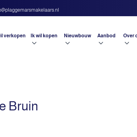
fo@plaggemarsmakelaars.nl
wil verkopen
Ik wil kopen
Nieuwbouw
Aanbod
Over 
e Bruin