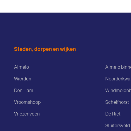
Steden, dorpen en wijken
Almelo
Almelo binn
Wierden
Noorderkwar
Den Ham
Windmolenb
Vroomshoop
Schelfhorst
Vriezenveen
De Riet
Sluitersveld