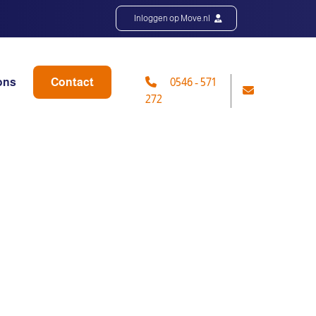
Inloggen op Move.nl
ons
Contact
0546 - 571
272