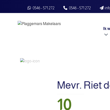
Spring naar inhoud
0546 - 571 272
0546 - 571 272
in
Ik 
Mevr. Riet d
10