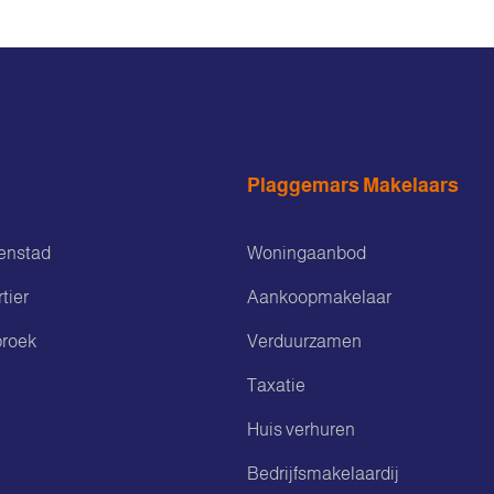
Plaggemars Makelaars
enstad
Woningaanbod
tier
Aankoopmakelaar
roek
Verduurzamen
Taxatie
Huis verhuren
Bedrijfsmakelaardij