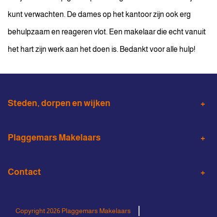
kunt verwachten. De dames op het kantoor zijn ook erg
behulpzaam en reageren vlot. Een makelaar die echt vanuit
het hart zijn werk aan het doen is. Bedankt voor alle hulp!
Steden, dorpen en wijken
Almelo
Wierden
Plaggemars Makelaars
Den Ham
Vroomshoop
Woningaanbod
Aankoopmakelaar
Vriezenveen
Contact
Verduurzamen
Taxatie
Almelo binnenstad
Noorderkwartier
0546 - 571 272
Huis verhuren
Bedrijfsmakelaardij
Windmolenbroek
Schelfhorst
info@plaggemarsmakelaars.nl
Copyright 2026 Plaggemars Makelaars