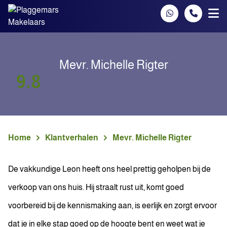
Spring naar inhoud
Mevr. Michelle Rigter
9.8
Home
Klantverhalen
Mevr. Michelle Rigter
De vakkundige Leon heeft ons heel prettig geholpen bij de
verkoop van ons huis. Hij straalt rust uit, komt goed
voorbereid bij de kennismaking aan, is eerlijk en zorgt ervoor
dat je in elke stap goed op de hoogte bent en weet wat je