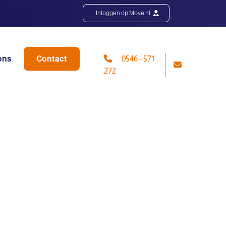
Inloggen op Move.nl
ons
Contact
0546 - 571
272