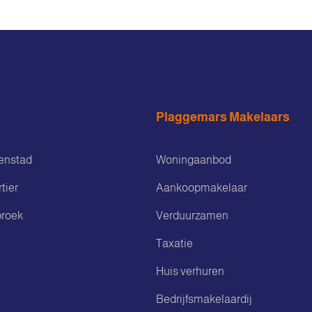
Plaggemars Makelaars
enstad
Woningaanbod
tier
Aankoopmakelaar
roek
Verduurzamen
Taxatie
Huis verhuren
Bedrijfsmakelaardij