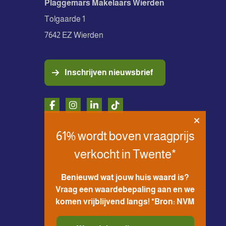
Plaggemars Makelaars Wierden
Tolgaarde 1
7642 EZ Wierden
Inschrijven nieuwsbrief
61% wordt boven vraagprijs
verkocht in Twente*
Benieuwd wat jouw huis waard is?
Vraag een waardebepaling aan en we
komen vrijblijvend langs! *Bron: NVM