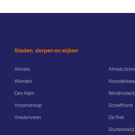
Steden, dorpen en wijken
Almelo
Almelo binn
Wierden
Noorderkwar
Den Ham
Windmolenb
Vroomshoop
Schelfhorst
Vriezenveen
De Riet
Sluitersveld