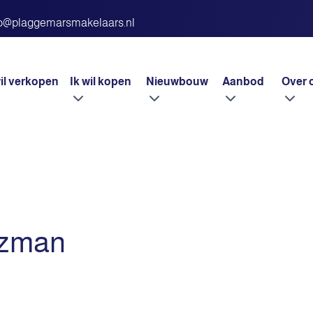
fo@plaggemarsmakelaars.nl
wil verkopen
Ik wil kopen
Nieuwbouw
Aanbod
Over 
tzman