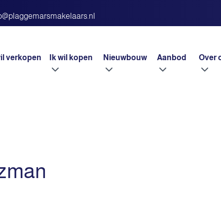
fo@plaggemarsmakelaars.nl
wil verkopen
Ik wil kopen
Nieuwbouw
Aanbod
Over 
tzman