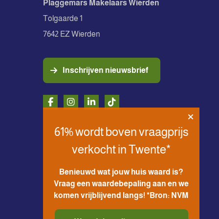
Plaggemars Makelaars Wierden
Tolgaarde 1
7642 EZ Wierden
Inschrijven nieuwsbrief
61% wordt boven vraagprijs
verkocht in Twente*
Benieuwd wat jouw huis waard is?
Vraag een waardebepaling aan en we
komen vrijblijvend langs! *Bron: NVM