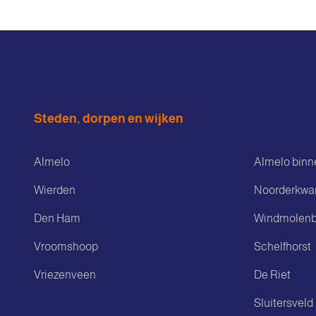
Steden, dorpen en wijken
Almelo
Almelo binn
Wierden
Noorderkwar
Den Ham
Windmolenb
Vroomshoop
Schelfhorst
Vriezenveen
De Riet
Sluitersveld