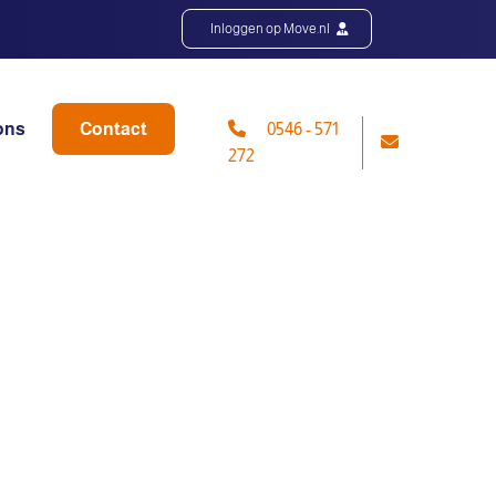
Inloggen op Move.nl
ons
Contact
0546 - 571
272