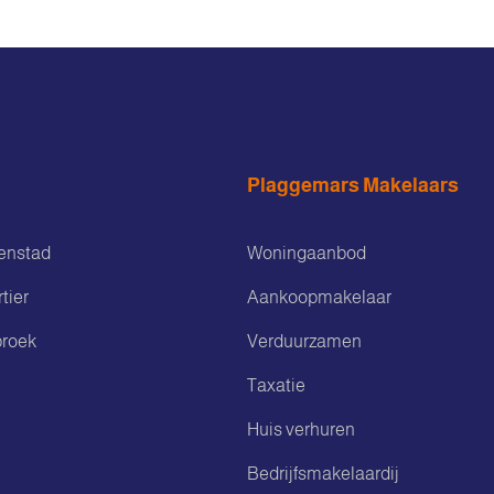
Plaggemars Makelaars
enstad
Woningaanbod
tier
Aankoopmakelaar
roek
Verduurzamen
Taxatie
Huis verhuren
Bedrijfsmakelaardij