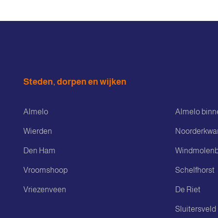
Steden, dorpen en wijken
Almelo
Almelo binn
Wierden
Noorderkwar
Den Ham
Windmolenb
Vroomshoop
Schelfhorst
Vriezenveen
De Riet
Sluitersveld