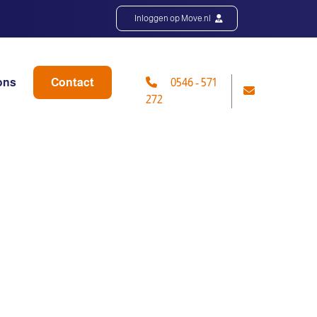
Inloggen op Move.nl
ons
Contact
0546 - 571
272