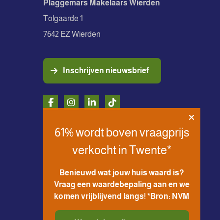
Plaggemars Makelaars Wierden
Tolgaarde 1
7642 EZ Wierden
Inschrijven nieuwsbrief
61% wordt boven vraagprijs
verkocht in Twente*
Benieuwd wat jouw huis waard is?
Vraag een waardebepaling aan en we
komen vrijblijvend langs! *Bron: NVM