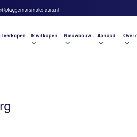
fo@plaggemarsmakelaars.nl
wil verkopen
Ik wil kopen
Nieuwbouw
Aanbod
Over 
rg