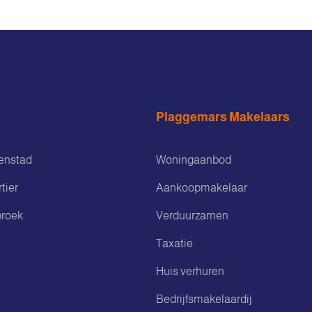
Plaggemars Makelaars
enstad
Woningaanbod
tier
Aankoopmakelaar
roek
Verduurzamen
Taxatie
Huis verhuren
Bedrijfsmakelaardij