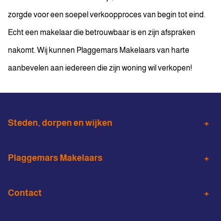
zorgde voor een soepel verkoopproces van begin tot eind.
Echt een makelaar die betrouwbaar is en zijn afspraken
nakomt. Wij kunnen Plaggemars Makelaars van harte
aanbevelen aan iedereen die zijn woning wil verkopen!
Steden, dorpen en wijken
Almelo
Wierden
Plaggemars Makelaars
Den Ham
Vroomshoop
Woningaanbod
Aankoopmakelaar
Vriezenveen
Contact
Verduurzamen
Taxatie
Almelo binnenstad
Noorderkwartier
0546 - 571 272
Huis verhuren
Bedrijfsmakelaardij