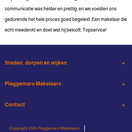
communicatie was helder en prettig, en we voelden ons
gedurende het hele proces goed begeleid. Een makelaar die
echt meedenkt en doet wat hij belooft. Topservice!
Steden, dorpen en wijken
Almelo
Wierden
Plaggemars Makelaars
Den Ham
Vroomshoop
Woningaanbod
Aankoopmakelaar
Vriezenveen
Contact
Verduurzamen
Taxatie
Almelo binnenstad
Noorderkwartier
0546 - 571 272
Huis verhuren
Bedrijfsmakelaardij
Windmolenbroek
Schelfhorst
info@plaggemarsmakelaars.nl
Copyright 2026 Plaggemars Makelaars